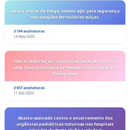
Após a morte de Diégo, vamos agir pela segurança
nas estações ferroviárias suíças.
3 194 assinaturas
13 May 2026
FIM À TRIBUTAÇÃO CONFISCATÓRIA DE 52%: Por
uma Taxa Justa sobre as Pensões dos Emigrantes
Portugueses
3 657 assinaturas
11 Dec 2025
Abaixo-assinado contra o encerramento das
urgências pediátricas noturnas nos hospitais