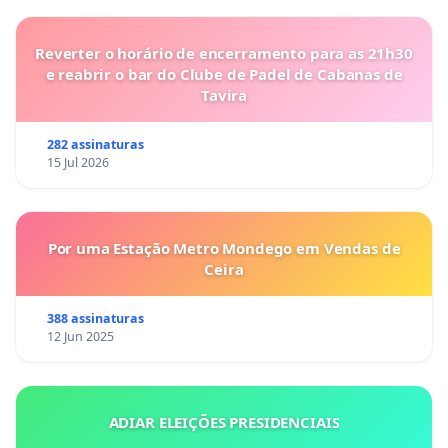
Reverter o horário de encerramento para as 21h30
e reabrir o bar do Clube de Padel de Cabanas de
Tavira
282 assinaturas
15 Jul 2026
Por uma Estação Metro Mondego em Vendas de
Ceira
388 assinaturas
12 Jun 2025
ADIAR ELEIÇÕES PRESIDENCIAIS