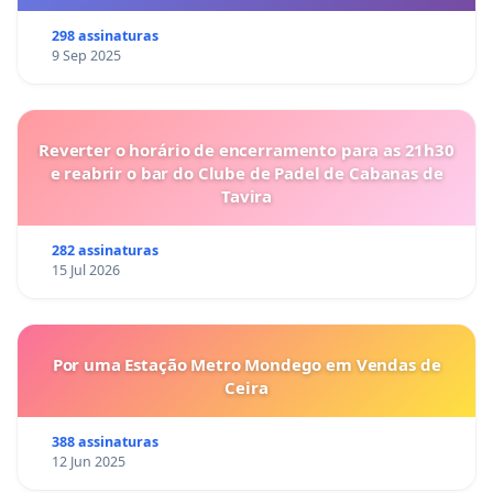
298 assinaturas
9 Sep 2025
Reverter o horário de encerramento para as 21h30
e reabrir o bar do Clube de Padel de Cabanas de
Tavira
282 assinaturas
15 Jul 2026
Por uma Estação Metro Mondego em Vendas de
Ceira
388 assinaturas
12 Jun 2025