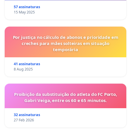
57 assinaturas
15 May 2025
Por justiça no cálculo de abonos e prioridade em
creches para mães solteiras em situação
temporária
41 assinaturas
8 Aug 2025
Proibição da substituição do atleta do FC Porto,
Gabri Veiga, entre os 60 e 65 minutos.
32 assinaturas
27 Feb 2026