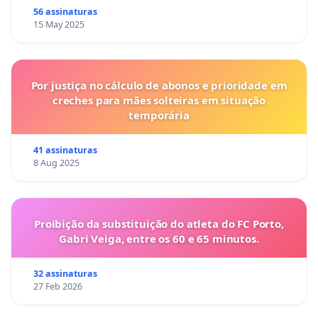
56 assinaturas
15 May 2025
Por justiça no cálculo de abonos e prioridade em
creches para mães solteiras em situação
temporária
41 assinaturas
8 Aug 2025
Proibição da substituição do atleta do FC Porto,
Gabri Veiga, entre os 60 e 65 minutos.
32 assinaturas
27 Feb 2026