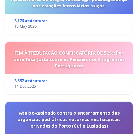
nas estações ferroviárias suíças.
3 176 assinaturas
13 May 2026
FIM À TRIBUTAÇÃO CONFISCATÓRIA DE 52%: Por
uma Taxa Justa sobre as Pensões dos Emigrantes
Portugueses
3 657 assinaturas
11 Dec 2025
Abaixo-assinado contra o encerramento das
urgências pediátricas noturnas nos hospitais
privados do Porto (Cuf e Lusíadas)