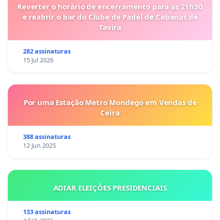
Reverter o horário de encerramento para as 21h30
e reabrir o bar do Clube de Padel de Cabanas de
Tavira
282 assinaturas
15 Jul 2026
Por uma Estação Metro Mondego em Vendas de
Ceira
388 assinaturas
12 Jun 2025
ADIAR ELEIÇÕES PRESIDENCIAIS
133 assinaturas