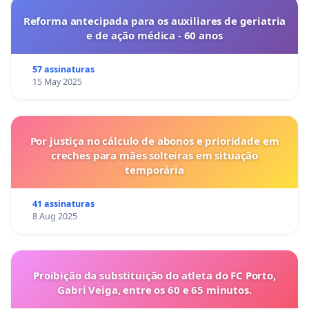
Reforma antecipada para os auxiliares de geriatria
e de ação médica - 60 anos
57 assinaturas
15 May 2025
Por justiça no cálculo de abonos e prioridade em
creches para mães solteiras em situação
temporária
41 assinaturas
8 Aug 2025
Proibição da substituição do atleta do FC Porto,
Gabri Veiga, entre os 60 e 65 minutos.