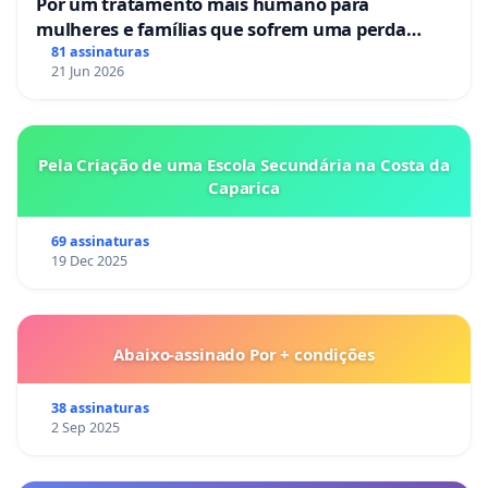
Por um tratamento mais humano para
mulheres e famílias que sofrem uma perda
gestacional nos hospitais portugueses
81 assinaturas
21 Jun 2026
Pela Criação de uma Escola Secundária na Costa da
Caparica
69 assinaturas
19 Dec 2025
Abaixo-assinado Por + condições
38 assinaturas
2 Sep 2025