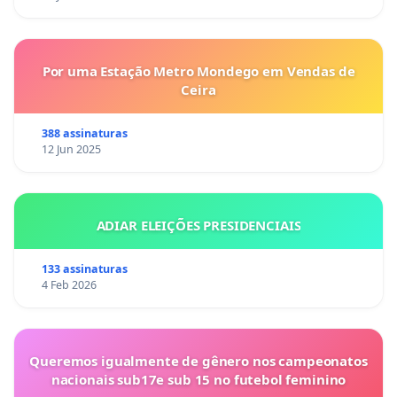
Por uma Estação Metro Mondego em Vendas de
Ceira
388 assinaturas
12 Jun 2025
ADIAR ELEIÇÕES PRESIDENCIAIS
133 assinaturas
4 Feb 2026
Queremos igualmente de gênero nos campeonatos
nacionais sub17e sub 15 no futebol feminino