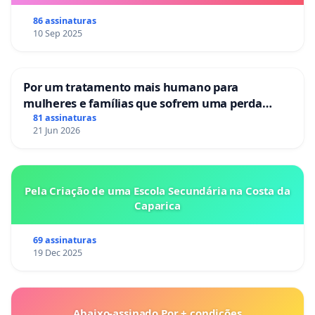
86 assinaturas
10 Sep 2025
Por um tratamento mais humano para
mulheres e famílias que sofrem uma perda
gestacional nos hospitais portugueses
81 assinaturas
21 Jun 2026
Pela Criação de uma Escola Secundária na Costa da
Caparica
69 assinaturas
19 Dec 2025
Abaixo-assinado Por + condições