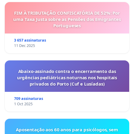
FIM À TRIBUTAÇÃO CONFISCATÓRIA DE 52%: Por
uma Taxa Justa sobre as Pensões dos Emigrantes
Portugueses
3 657 assinaturas
11 Dec 2025
Abaixo-assinado contra o encerramento das
urgências pediátricas noturnas nos hospitais
privados do Porto (Cuf e Lusíadas)
709 assinaturas
1 Oct 2025
Aposentação aos 60 anos para psicólogos, sem