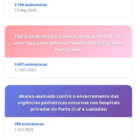
3 194 assinaturas
13 May 2026
FIM À TRIBUTAÇÃO CONFISCATÓRIA DE 52%: Por
uma Taxa Justa sobre as Pensões dos Emigrantes
Portugueses
3 657 assinaturas
11 Dec 2025
Abaixo-assinado contra o encerramento das
urgências pediátricas noturnas nos hospitais
privados do Porto (Cuf e Lusíadas)
709 assinaturas
1 Oct 2025