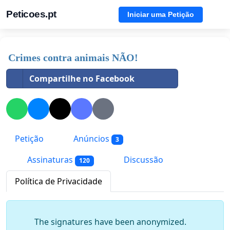
Peticoes.pt
Iniciar uma Petição
Crimes contra animais NÃO!
Compartilhe no Facebook
Petição
Anúncios
3
Assinaturas
Discussão
120
Política de Privacidade
The signatures have been anonymized.