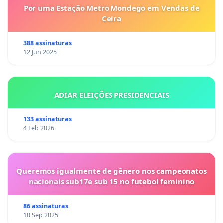
Por uma Estação Metro Mondego em Vendas de
Ceira
388 assinaturas
12 Jun 2025
ADIAR ELEIÇÕES PRESIDENCIAIS
133 assinaturas
4 Feb 2026
Queremos igualmente de gênero nos campeonatos
nacionais sub17e sub 15 no futebol feminino
86 assinaturas
10 Sep 2025