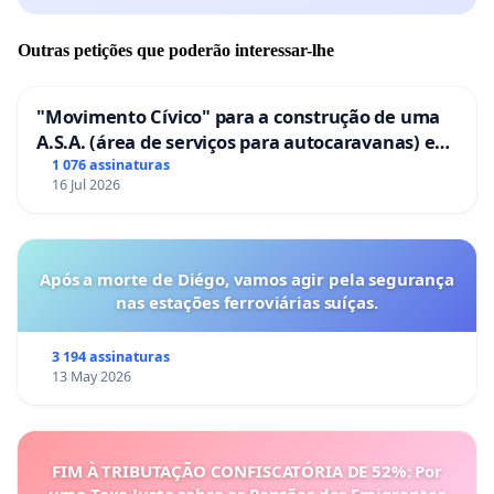
Outras petições que poderão interessar-lhe
"Movimento Cívico" para a construção de uma
A.S.A. (área de serviços para autocaravanas) em
Coimbra
1 076 assinaturas
16 Jul 2026
Após a morte de Diégo, vamos agir pela segurança
nas estações ferroviárias suíças.
3 194 assinaturas
13 May 2026
FIM À TRIBUTAÇÃO CONFISCATÓRIA DE 52%: Por