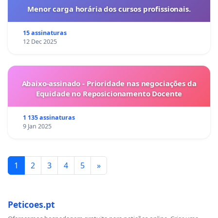
Menor carga horária dos cursos profissionais.
15 assinaturas
12 Dec 2025
Abaixo-assinado - Prioridade nas negociações da
Equidade no Reposicionamento Docente
1 135 assinaturas
9 Jan 2025
1
2
3
4
5
»
Peticoes.pt