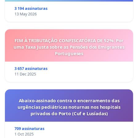
3 194 assinaturas
13 May 2026
FIM À TRIBUTAÇÃO CONFISCATÓRIA DE 52%: Por
uma Taxa Justa sobre as Pensões dos Emigrantes
Portugueses
3 657 assinaturas
11 Dec 2025
Abaixo-assinado contra o encerramento das
urgências pediátricas noturnas nos hospitais
privados do Porto (Cuf e Lusíadas)
709 assinaturas
1 Oct 2025