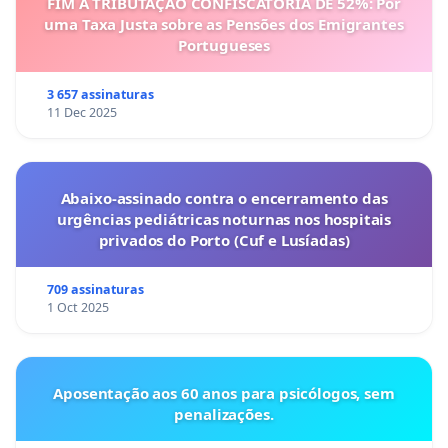
FIM À TRIBUTAÇÃO CONFISCATÓRIA DE 52%: Por
uma Taxa Justa sobre as Pensões dos Emigrantes
Portugueses
3 657 assinaturas
11 Dec 2025
Abaixo-assinado contra o encerramento das
urgências pediátricas noturnas nos hospitais
privados do Porto (Cuf e Lusíadas)
709 assinaturas
1 Oct 2025
Aposentação aos 60 anos para psicólogos, sem
penalizações.