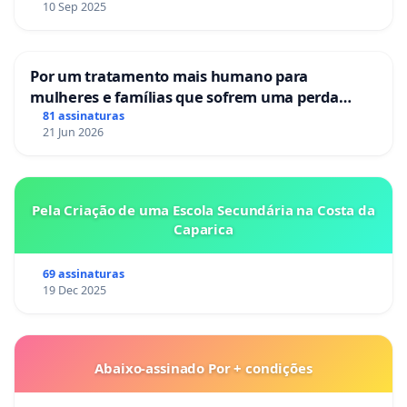
10 Sep 2025
Por um tratamento mais humano para
mulheres e famílias que sofrem uma perda
gestacional nos hospitais portugueses
81 assinaturas
21 Jun 2026
Pela Criação de uma Escola Secundária na Costa da
Caparica
69 assinaturas
19 Dec 2025
Abaixo-assinado Por + condições