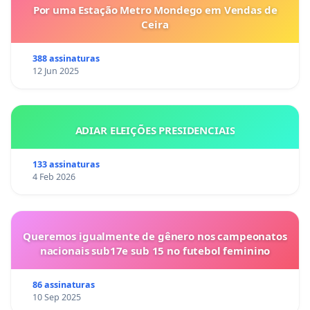
Por uma Estação Metro Mondego em Vendas de
Ceira
388 assinaturas
12 Jun 2025
ADIAR ELEIÇÕES PRESIDENCIAIS
133 assinaturas
4 Feb 2026
Queremos igualmente de gênero nos campeonatos
nacionais sub17e sub 15 no futebol feminino
86 assinaturas
10 Sep 2025