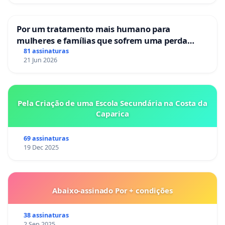
Por um tratamento mais humano para
mulheres e famílias que sofrem uma perda
gestacional nos hospitais portugueses
81 assinaturas
21 Jun 2026
Pela Criação de uma Escola Secundária na Costa da
Caparica
69 assinaturas
19 Dec 2025
Abaixo-assinado Por + condições
38 assinaturas
2 Sep 2025