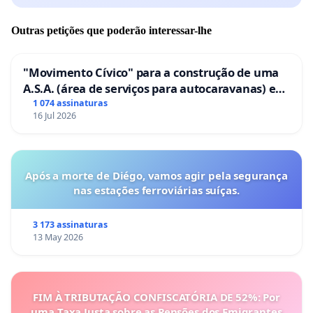
Outras petições que poderão interessar-lhe
"Movimento Cívico" para a construção de uma
A.S.A. (área de serviços para autocaravanas) em
Coimbra
1 074 assinaturas
16 Jul 2026
Após a morte de Diégo, vamos agir pela segurança
nas estações ferroviárias suíças.
3 173 assinaturas
13 May 2026
FIM À TRIBUTAÇÃO CONFISCATÓRIA DE 52%: Por
uma Taxa Justa sobre as Pensões dos Emigrantes