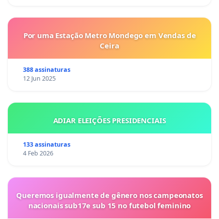
Por uma Estação Metro Mondego em Vendas de
Ceira
388 assinaturas
12 Jun 2025
ADIAR ELEIÇÕES PRESIDENCIAIS
133 assinaturas
4 Feb 2026
Queremos igualmente de gênero nos campeonatos
nacionais sub17e sub 15 no futebol feminino