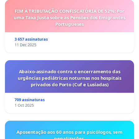
FIM À TRIBUTAÇÃO CONFISCATÓRIA DE 52%: Por
uma Taxa Justa sobre as Pensões dos Emigrantes
Portugueses
3 657 assinaturas
11 Dec 2025
Abaixo-assinado contra o encerramento das
urgências pediátricas noturnas nos hospitais
privados do Porto (Cuf e Lusíadas)
709 assinaturas
1 Oct 2025
Aposentação aos 60 anos para psicólogos, sem
penalizações.