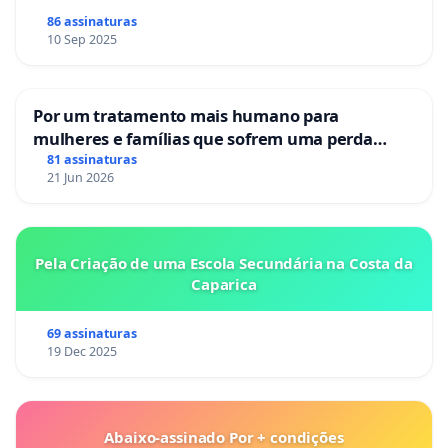
86 assinaturas
10 Sep 2025
Por um tratamento mais humano para
mulheres e famílias que sofrem uma perda
gestacional nos hospitais portugueses
81 assinaturas
21 Jun 2026
Pela Criação de uma Escola Secundária na Costa da
Caparica
69 assinaturas
19 Dec 2025
Abaixo-assinado Por + condições