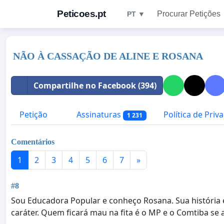
Peticoes.pt
Procurar Petições
PT ▼
NÃO À CASSAÇÃO DE ALINE E ROSANA
Compartilhe no Facebook (394)
Petição
Assinaturas
Política de Priv
1 231
Comentários
1
2
3
4
5
6
7
»
#8
Sou Educadora Popular e conheço Rosana. Sua história é d
caráter. Quem ficará mau na fita é o MP e o Comtiba se 