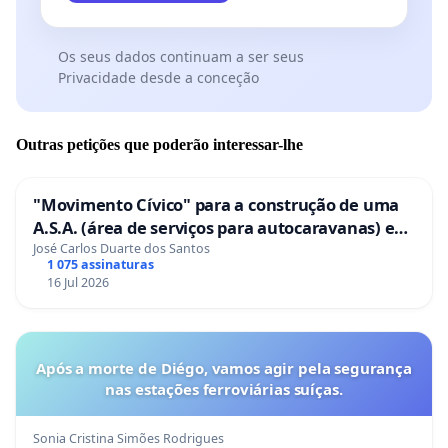
Os seus dados continuam a ser seus
Privacidade desde a conceção
Outras petições que poderão interessar-lhe
"Movimento Cívico" para a construção de uma
A.S.A. (área de serviços para autocaravanas) em
Coimbra
José Carlos Duarte dos Santos
1 075 assinaturas
16 Jul 2026
Após a morte de Diégo, vamos agir pela segurança
nas estações ferroviárias suíças.
Sonia Cristina Simões Rodrigues