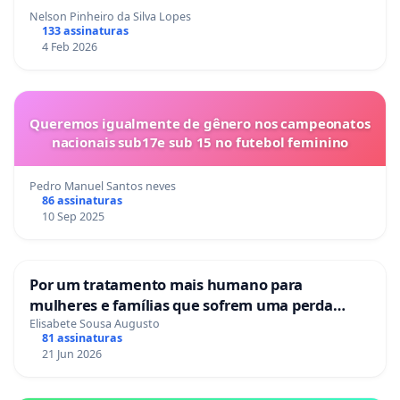
Nelson Pinheiro da Silva Lopes
133 assinaturas
4 Feb 2026
Queremos igualmente de gênero nos campeonatos
nacionais sub17e sub 15 no futebol feminino
Pedro Manuel Santos neves
86 assinaturas
10 Sep 2025
Por um tratamento mais humano para
mulheres e famílias que sofrem uma perda
gestacional nos hospitais portugueses
Elisabete Sousa Augusto
81 assinaturas
21 Jun 2026