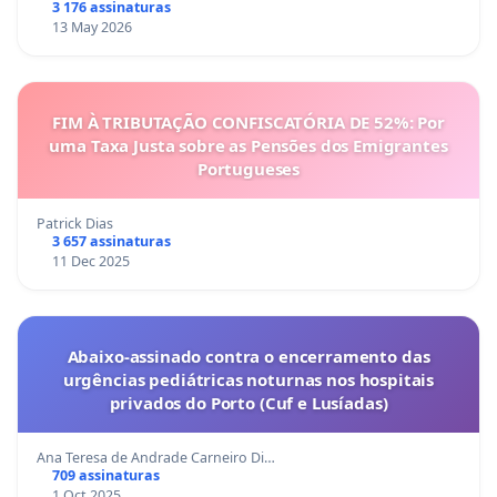
3 176 assinaturas
13 May 2026
FIM À TRIBUTAÇÃO CONFISCATÓRIA DE 52%: Por
uma Taxa Justa sobre as Pensões dos Emigrantes
Portugueses
Patrick Dias
3 657 assinaturas
11 Dec 2025
Abaixo-assinado contra o encerramento das
urgências pediátricas noturnas nos hospitais
privados do Porto (Cuf e Lusíadas)
Ana Teresa de Andrade Carneiro Di…
709 assinaturas
1 Oct 2025