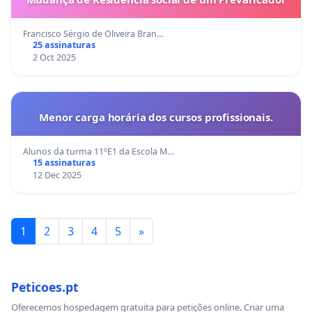
Francisco Sérgio de Oliveira Bran…
25 assinaturas
2 Oct 2025
Menor carga horária dos cursos profissionais.
Alunos da turma 11ºE1 da Escola M…
15 assinaturas
12 Dec 2025
1
2
3
4
5
»
Peticoes.pt
Oferecemos hospedagem gratuita para petições online. Criar uma