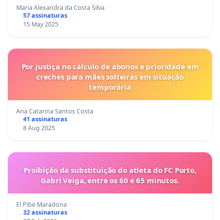
Maria Alexandra da Costa Silva
57 assinaturas
15 May 2025
Por justiça no cálculo de abonos e prioridade em
creches para mães solteiras em situação
temporária
Ana Catarina Santos Costa
41 assinaturas
8 Aug 2025
Proibição da substituição do atleta do FC Porto,
Gabri Veiga, entre os 60 e 65 minutos.
El Pibe Maradona
32 assinaturas