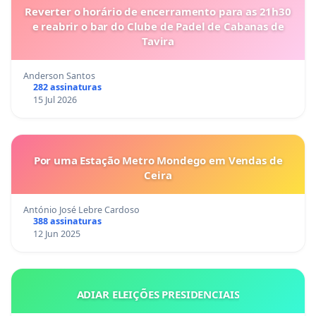
Reverter o horário de encerramento para as 21h30
e reabrir o bar do Clube de Padel de Cabanas de
Tavira
Anderson Santos
282 assinaturas
15 Jul 2026
Por uma Estação Metro Mondego em Vendas de
Ceira
António José Lebre Cardoso
388 assinaturas
12 Jun 2025
ADIAR ELEIÇÕES PRESIDENCIAIS