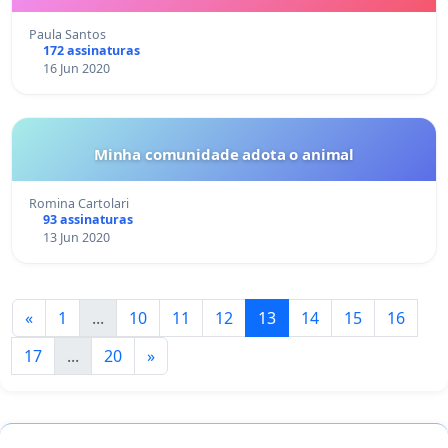
Paula Santos
172 assinaturas
16 Jun 2020
Minha comunidade adota o animal
Romina Cartolari
93 assinaturas
13 Jun 2020
«
1
...
10
11
12
13
14
15
16
17
...
20
»