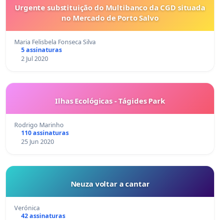
Urgente substituição do Multibanco da CGD situada
no Mercado de Porto Salvo
Maria Felisbela Fonseca Silva
5 assinaturas
2 Jul 2020
Ilhas Ecológicas - Tágides Park
Rodrigo Marinho
110 assinaturas
25 Jun 2020
Neuza voltar a cantar
Verónica
42 assinaturas