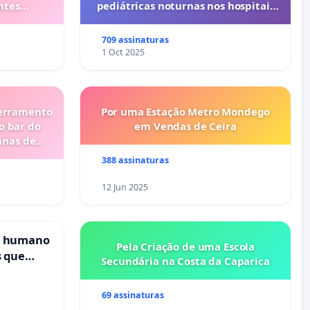
ntes
pediátricas noturnas nos hospitais
privados do Porto (Cuf e Lusíadas)
709 assinaturas
1 Oct 2025
cerramento
Por uma Estação Metro Mondego
o bar do
em Vendas de Ceira
anas de
388 assinaturas
12 Jun 2025
s humano
Pela Criação de uma Escola
s que
Secundária na Costa da Caparica
cional
es
69 assinaturas