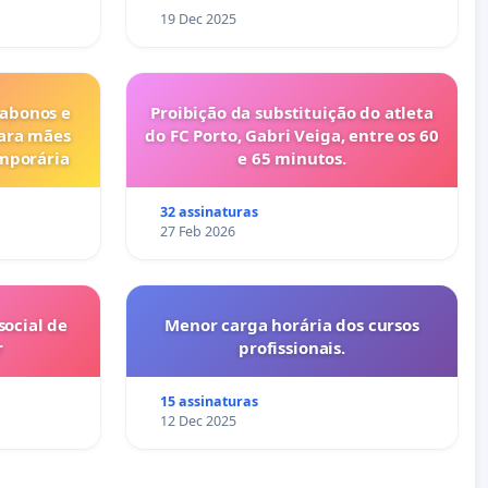
19 Dec 2025
 abonos e
Proibição da substituição do atleta
para mães
do FC Porto, Gabri Veiga, entre os 60
emporária
e 65 minutos.
32 assinaturas
27 Feb 2026
ocial de
Menor carga horária dos cursos
r
profissionais.
15 assinaturas
12 Dec 2025