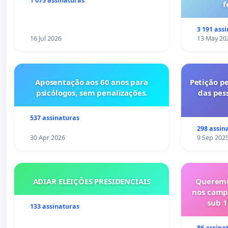
serviços para autocaravanas) em
1 075 assinaturas
f
Coimbra
3 191 ass
16 Jul 2026
13 May 20
Aposentação aos 60 anos para
Petição pe
psicólogos, sem penalizações.
das pes
537 assinaturas
298 assin
30 Apr 2026
9 Sep 202
ADIAR ELEIÇÕES PRESIDENCIAIS
Queremo
nos camp
sub 1
133 assinaturas
86 assina