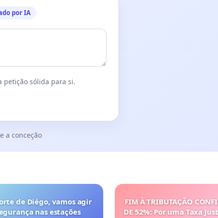
ado por IA
 petição sólida para si.
e a conceção
orte de Diégo, vamos agir
FIM À TRIBUTAÇÃO CONF
segurança nas estações
DE 52%: Por uma Taxa Just