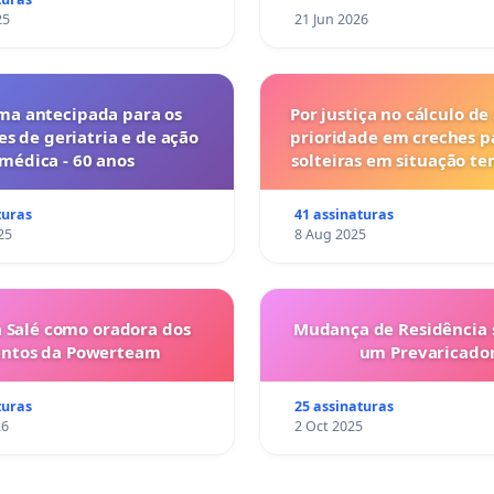
25
21 Jun 2026
ma antecipada para os
Por justiça no cálculo de
es de geriatria e de ação
prioridade em creches 
médica - 60 anos
solteiras em situação t
turas
41 assinaturas
25
8 Aug 2025
 Salé como oradora dos
Mudança de Residência s
entos da Powerteam
um Prevaricado
turas
25 assinaturas
26
2 Oct 2025