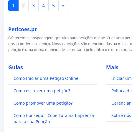
1
2
3
4
5
»
Peticoes.pt
Oferecemos hospedagem gratuita para petições online. Criar uma petiçã
nosso poderoso serviço. Nossas petições são mencionadas na mídia to
petição é uma ótima maneira de ser notado pelo público e os maiorais.
Guias
Mais
Como Iniciar uma Petição Online
Iniciar um
Como escrever uma petição?
Política d
Como promover uma petição?
Gerenciar 
Como Conseguir Cobertura na Imprensa
Sobre nós
para a sua Petição