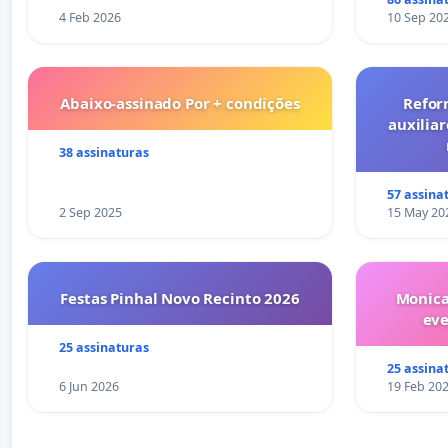
4 Feb 2026
10 Sep 20
Abaixo-assinado Por + condições
Refor
auxiliar
38 assinaturas
57 assina
2 Sep 2025
15 May 20
Festas Pinhal Novo Recinto 2026
Monica
ev
25 assinaturas
25 assina
6 Jun 2026
19 Feb 20