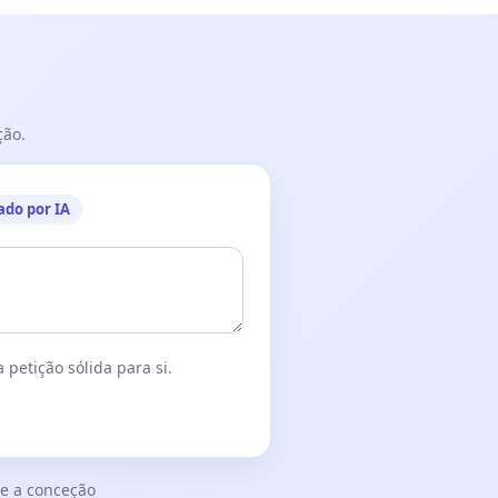
ção.
ado por IA
 petição sólida para si.
e a conceção