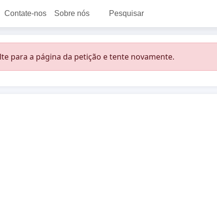
Contate-nos
Sobre nós
Pesquisar
lte para a página da petição e tente novamente.