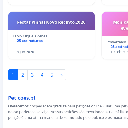
Festas Pinhal Novo Recinto 2026
Monica
ev
Fábio Miguel Gomes
25 assinaturas
Powerteam
25 assina
6 Jun 2026
19 Feb 20
1
2
3
4
5
»
Peticoes.pt
Oferecemos hospedagem gratuita para petições online. Criar uma petiçã
nosso poderoso serviço. Nossas petições são mencionadas na mídia to
petição é uma ótima maneira de ser notado pelo público e os maiorais.