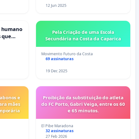
12 Jun 2025
s humano
Pela Criação de uma Escola
s que
Secundária na Costa da Caparica
cional
es
Movimento Futuro da Costa
69 assinaturas
19 Dec 2025
 abonos e
Proibição da substituição do atleta
para mães
do FC Porto, Gabri Veiga, entre os 60
emporária
e 65 minutos.
El Pibe Maradona
32 assinaturas
27 Feb 2026