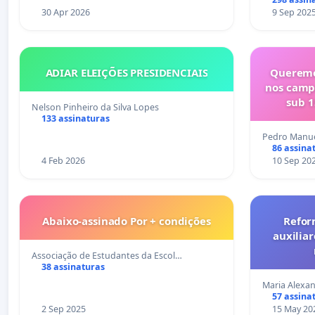
30 Apr 2026
9 Sep 202
ADIAR ELEIÇÕES PRESIDENCIAIS
Queremo
nos camp
sub 1
Nelson Pinheiro da Silva Lopes
133 assinaturas
Pedro Manue
86 assina
4 Feb 2026
10 Sep 20
Abaixo-assinado Por + condições
Refor
auxiliar
Associação de Estudantes da Escol…
38 assinaturas
Maria Alexan
57 assina
2 Sep 2025
15 May 20