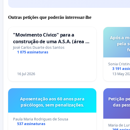
Outras petições que poderão interessar-lhe
"Movimento Cívico" para a
Após a m
construção de uma A.S.A. (área de
pela 
serviços para autocaravanas) em
José Carlos Duarte dos Santos
f
1 075 assinaturas
Coimbra
Sonia Cristi
3 191 ass
16 Jul 2026
13 May 20
Aposentação aos 60 anos para
Petição pe
psicólogos, sem penalizações.
das pes
Paula Maria Rodrigues de Sousa
537 assinaturas
Maria de Lu
298 assin