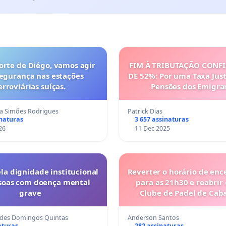
orte de Diégo, vamos agir
FIM À TRIBUTAÇÃO CONF
segurança nas estações
DE 52%: Por uma Taxa Just
erroviárias suíças.
Pensões dos Emigra
Portugueses
na Simões Rodrigues
Patrick Dias
inaturas
3 657 assinaturas
26
11 Dec 2025
la dignidade institucional
Reverter o horário de en
soas com doença mental
para as 21h30 e reabrir 
grave
Clube de Padel de Cab
Tavira
rdes Domingos Quintas
Anderson Santos
aturas
282 assinaturas