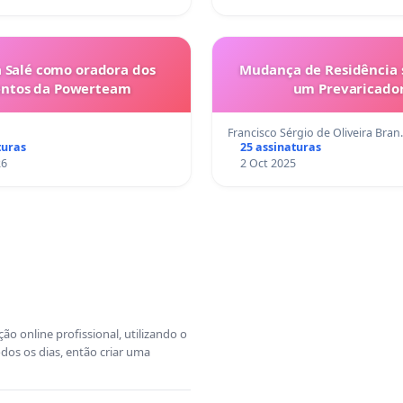
 Salé como oradora dos
Mudança de Residência s
entos da Powerteam
um Prevaricado
Francisco Sérgio de Oliveira Bra
turas
25 assinaturas
26
2 Oct 2025
o online profissional, utilizando o
dos os dias, então criar uma