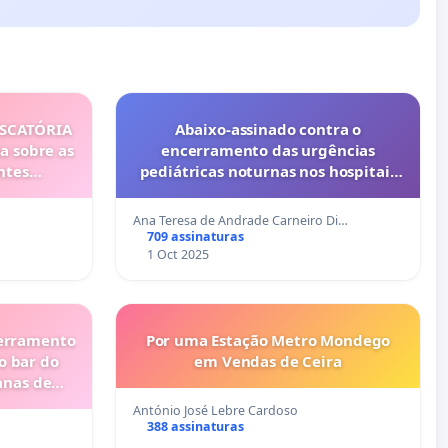
ISCATÓRIA
Abaixo-assinado contra o
a sobre as
encerramento das urgências
ntes
pediátricas noturnas nos hospitais
privados do Porto (Cuf e Lusíadas)
Ana Teresa de Andrade Carneiro Di…
709 assinaturas
1 Oct 2025
cerramento
Por uma Estação Metro Mondego
o bar do
em Vendas de Ceira
anas de
António José Lebre Cardoso
388 assinaturas