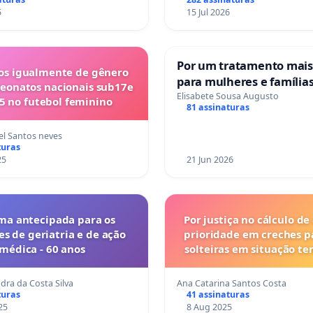
5
15 Jul 2026
Por um tratamento mai
s igualmente de gênero
para mulheres e família
eonatos nacionais sub17e
sofrem uma perda gesta
Elisabete Sousa Augusto
5 no futebol feminino
81 assinaturas
nos hospitais portugues
l Santos neves
turas
25
21 Jun 2026
ma antecipada para os
Por justiça no cálculo de
es de geriatria e de ação
prioridade em creches 
médica - 60 anos
solteiras em situação t
dra da Costa Silva
Ana Catarina Santos Costa
turas
41 assinaturas
25
8 Aug 2025