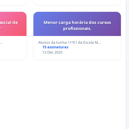
ocial de
Menor carga horária dos cursos
r
profissionais.
n…
Alunos da turma 11ºE1 da Escola M…
15 assinaturas
12 Dec 2025