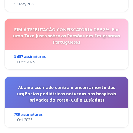
13 May 2026
FIM À TRIBUTAÇÃO CONFISCATÓRIA DE 52%: Por
uma Taxa Justa sobre as Pensões dos Emigrantes
Portugueses
3 657 assinaturas
11 Dec 2025
Abaixo-assinado contra o encerramento das
urgências pediátricas noturnas nos hospitais
privados do Porto (Cuf e Lusíadas)
709 assinaturas
1 Oct 2025