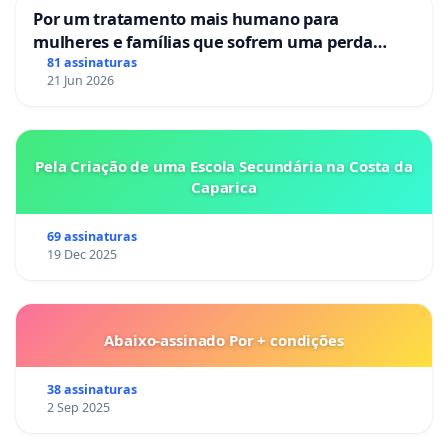
Por um tratamento mais humano para
mulheres e famílias que sofrem uma perda
gestacional nos hospitais portugueses
81 assinaturas
21 Jun 2026
Pela Criação de uma Escola Secundária na Costa da
Caparica
69 assinaturas
19 Dec 2025
Abaixo-assinado Por + condições
38 assinaturas
2 Sep 2025