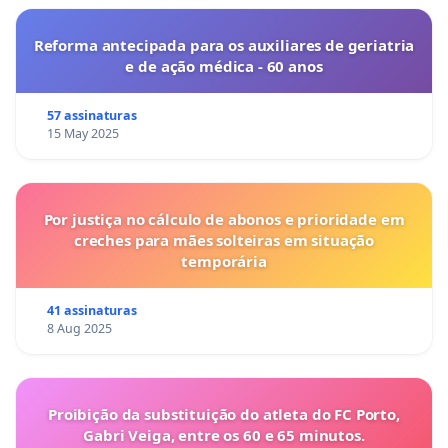
Reforma antecipada para os auxiliares de geriatria
e de ação médica - 60 anos
57 assinaturas
15 May 2025
Por justiça no cálculo de abonos e prioridade em
creches para mães solteiras em situação
temporária
41 assinaturas
8 Aug 2025
Proibição da substituição do atleta do FC Porto,
Gabri Veiga, entre os 60 e 65 minutos.