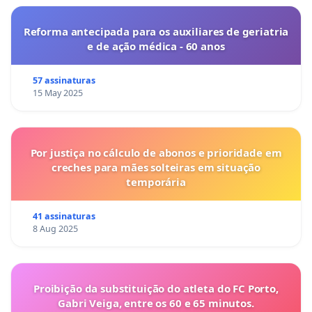
Reforma antecipada para os auxiliares de geriatria
e de ação médica - 60 anos
57 assinaturas
15 May 2025
Por justiça no cálculo de abonos e prioridade em
creches para mães solteiras em situação
temporária
41 assinaturas
8 Aug 2025
Proibição da substituição do atleta do FC Porto,
Gabri Veiga, entre os 60 e 65 minutos.