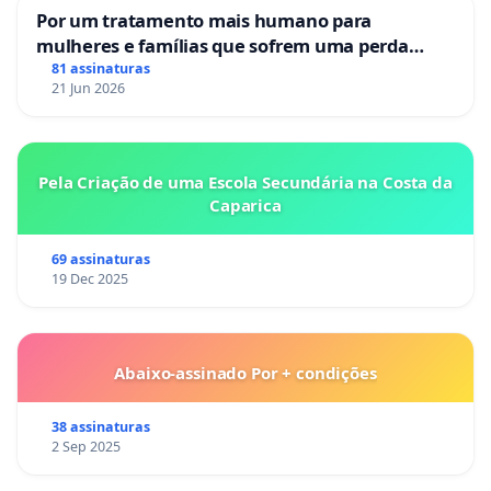
Por um tratamento mais humano para
mulheres e famílias que sofrem uma perda
gestacional nos hospitais portugueses
81 assinaturas
21 Jun 2026
Pela Criação de uma Escola Secundária na Costa da
Caparica
69 assinaturas
19 Dec 2025
Abaixo-assinado Por + condições
38 assinaturas
2 Sep 2025