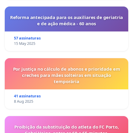
Reforma antecipada para os auxiliares de geriatria
e de ação médica - 60 anos
57 assinaturas
15 May 2025
Por justiça no cálculo de abonos e prioridade em
creches para mães solteiras em situação
temporária
41 assinaturas
8 Aug 2025
Proibição da substituição do atleta do FC Porto,
Gabri Veiga, entre os 60 e 65 minutos.