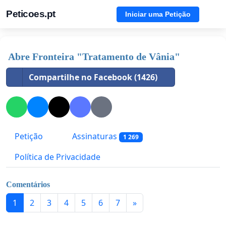
Peticoes.pt
Iniciar uma Petição
Abre Fronteira "Tratamento de Vânia"
Compartilhe no Facebook (1426)
Petição
Assinaturas
1 269
Política de Privacidade
Comentários
1
2
3
4
5
6
7
»