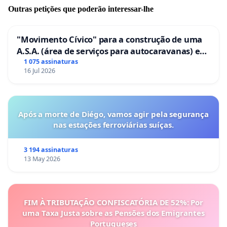
Outras petições que poderão interessar-lhe
"Movimento Cívico" para a construção de uma
A.S.A. (área de serviços para autocaravanas) em
Coimbra
1 075 assinaturas
16 Jul 2026
Após a morte de Diégo, vamos agir pela segurança
nas estações ferroviárias suíças.
3 194 assinaturas
13 May 2026
FIM À TRIBUTAÇÃO CONFISCATÓRIA DE 52%: Por
uma Taxa Justa sobre as Pensões dos Emigrantes
Portugueses