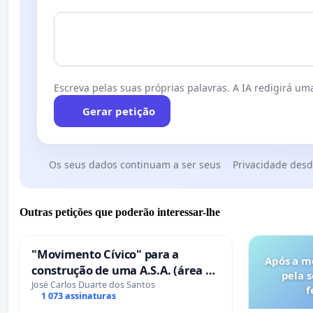
Escreva pelas suas próprias palavras. A IA redigirá uma
Gerar petição
Os seus dados continuam a ser seus
Privacidade desd
Outras petições que poderão interessar-lhe
"Movimento Cívico" para a
Após a m
construção de uma A.S.A. (área de
pela 
serviços para autocaravanas) em
José Carlos Duarte dos Santos
f
1 073 assinaturas
Coimbra