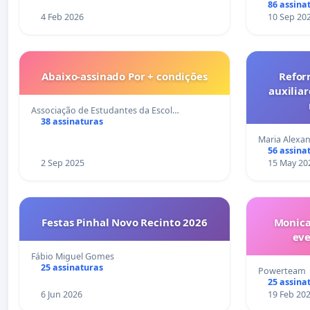
86 assina
4 Feb 2026
10 Sep 20
Abaixo-assinado Por + condições
Refor
auxiliar
Associação de Estudantes da Escol…
38 assinaturas
Maria Alexan
56 assina
2 Sep 2025
15 May 20
Festas Pinhal Novo Recinto 2026
Monica
ev
Fábio Miguel Gomes
25 assinaturas
Powerteam
25 assina
6 Jun 2026
19 Feb 20