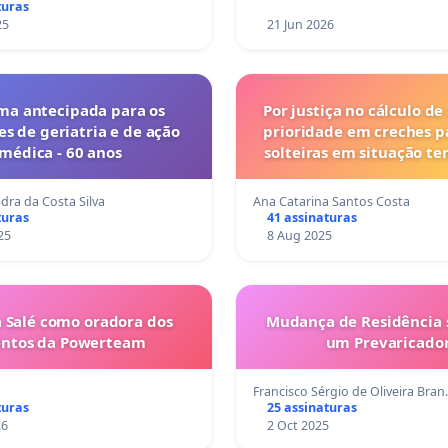
turas
25
21 Jun 2026
ma antecipada para os
Por justiça no cálculo de
es de geriatria e de ação
prioridade em creches 
médica - 60 anos
solteiras em situação t
dra da Costa Silva
Ana Catarina Santos Costa
turas
41 assinaturas
25
8 Aug 2025
 Salé como oradora dos
Mudança de Residência s
entos da Powerteam
um Prevaricado
Francisco Sérgio de Oliveira Bra
turas
25 assinaturas
26
2 Oct 2025