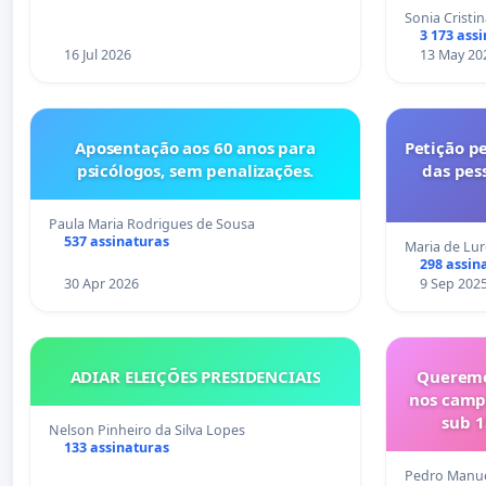
Sonia Cristi
3 173 ass
16 Jul 2026
13 May 20
Aposentação aos 60 anos para
Petição pe
psicólogos, sem penalizações.
das pes
Paula Maria Rodrigues de Sousa
537 assinaturas
Maria de Lu
298 assin
30 Apr 2026
9 Sep 202
ADIAR ELEIÇÕES PRESIDENCIAIS
Queremo
nos camp
sub 1
Nelson Pinheiro da Silva Lopes
133 assinaturas
Pedro Manue