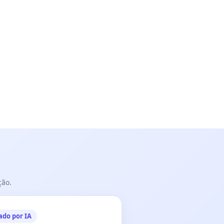
ção.
ado por IA