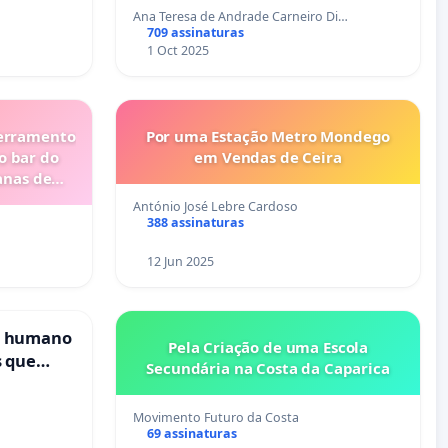
Ana Teresa de Andrade Carneiro Di…
709 assinaturas
1 Oct 2025
cerramento
Por uma Estação Metro Mondego
o bar do
em Vendas de Ceira
anas de
António José Lebre Cardoso
388 assinaturas
12 Jun 2025
s humano
Pela Criação de uma Escola
s que
Secundária na Costa da Caparica
cional
es
Movimento Futuro da Costa
69 assinaturas