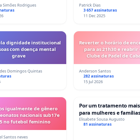
na Simões Rodrigues
Patrick Dias
inaturas
3 657 assinaturas
26
11 Dec 2025
la dignidade institucional
Reverter o horário de en
soas com doença mental
para as 21h30 e reabrir 
grave
Clube de Padel de Cab
Tavira
rdes Domingos Quintas
Anderson Santos
aturas
282 assinaturas
5
15 Jul 2026
Por um tratamento mai
s igualmente de gênero
para mulheres e família
eonatos nacionais sub17e
sofrem uma perda gesta
Elisabete Sousa Augusto
5 no futebol feminino
81 assinaturas
nos hospitais portugues
l Santos neves