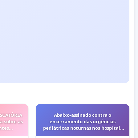
ISCATÓRIA
Abaixo-assinado contra o
a sobre as
encerramento das urgências
ntes
pediátricas noturnas nos hospitais
privados do Porto (Cuf e Lusíadas)