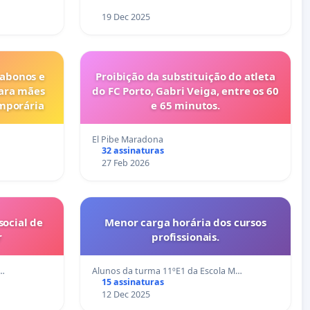
19 Dec 2025
 abonos e
Proibição da substituição do atleta
para mães
do FC Porto, Gabri Veiga, entre os 60
emporária
e 65 minutos.
El Pibe Maradona
32 assinaturas
27 Feb 2026
ocial de
Menor carga horária dos cursos
r
profissionais.
n…
Alunos da turma 11ºE1 da Escola M…
15 assinaturas
12 Dec 2025