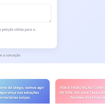
 petição sólida para si.
e a conceção
orte de Diégo, vamos agir
FIM À TRIBUTAÇÃO CONF
segurança nas estações
DE 52%: Por uma Taxa Just
erroviárias suíças.
Pensões dos Emigra
Portugueses