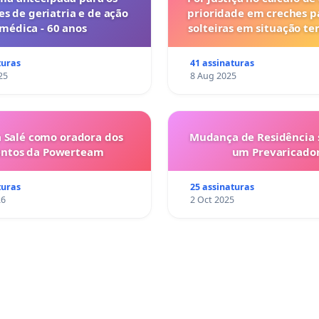
es de geriatria e de ação
prioridade em creches 
médica - 60 anos
solteiras em situação t
turas
41 assinaturas
25
8 Aug 2025
 Salé como oradora dos
Mudança de Residência s
entos da Powerteam
um Prevaricado
turas
25 assinaturas
26
2 Oct 2025