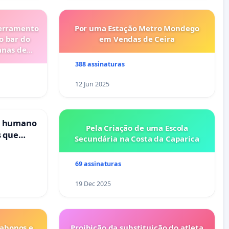
cerramento
Por uma Estação Metro Mondego
o bar do
em Vendas de Ceira
anas de
388 assinaturas
12 Jun 2025
s humano
Pela Criação de uma Escola
s que
Secundária na Costa da Caparica
cional
es
69 assinaturas
19 Dec 2025
 abonos e
Proibição da substituição do atleta