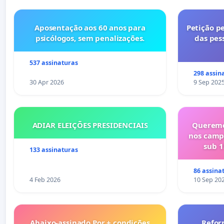
Aposentação aos 60 anos para
Petição pe
psicólogos, sem penalizações.
das pes
537 assinaturas
298 assin
30 Apr 2026
9 Sep 202
ADIAR ELEIÇÕES PRESIDENCIAIS
Queremo
nos camp
sub 1
133 assinaturas
86 assina
4 Feb 2026
10 Sep 20
Abaixo-assinado Por + condições
Refor