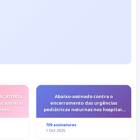
ISCATÓRIA
Abaixo-assinado contra o
a sobre as
encerramento das urgências
ntes
pediátricas noturnas nos hospitais
privados do Porto (Cuf e Lusíadas)
709 assinaturas
1 Oct 2025