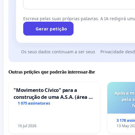
Escreva pelas suas próprias palavras. A IA redigirá uma
Gerar petição
Os seus dados continuam a ser seus
Privacidade desd
Outras petições que poderão interessar-lhe
"Movimento Cívico" para a
Após a m
construção de uma A.S.A. (área de
pela 
serviços para autocaravanas) em
1 075 assinaturas
f
Coimbra
3 178 ass
16 Jul 2026
13 May 20