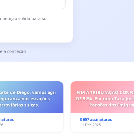
 petição sólida para si.
e a conceção
orte de Diégo, vamos agir
FIM À TRIBUTAÇÃO CONF
segurança nas estações
DE 52%: Por uma Taxa Just
erroviárias suíças.
Pensões dos Emigra
Portugueses
inaturas
3 657 assinaturas
26
11 Dec 2025