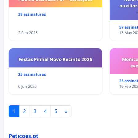
auxiliar
38 assinaturas
57 assina
2 Sep 2025
15 May 20
Festas Pinhal Novo Recinto 2026
Monica
ev
25 assinaturas
25 assina
6 Jun 2026
19 Feb 20
1
2
3
4
5
»
Peticoes.pt